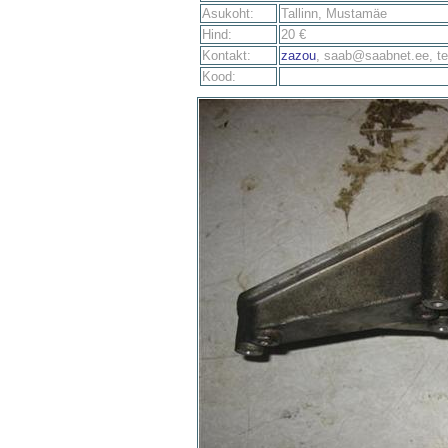
Asukoht:
Tallinn, Mustamäe
Hind:
20 €
Kontakt:
zazou
, saab@saabnet.ee, te
Kood: