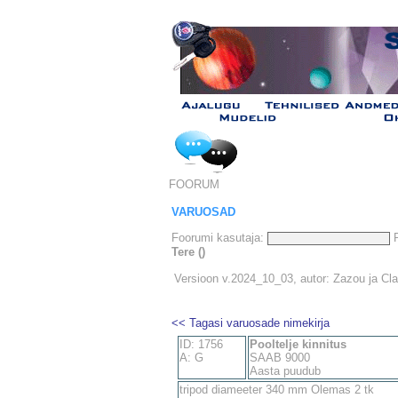
FOORUM
VARUOSAD
Foorumi kasutaja:
P
Tere ()
Versioon v.2024_10_03, autor: Zazou ja Cl
<< Tagasi varuosade nimekirja
ID: 1756
Pooltelje kinnitus
A: G
SAAB 9000
Aasta puudub
tripod diameeter 340 mm Olemas 2 tk